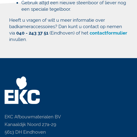
Gebruik altijd een nieuwe steenboor of liever nog
een speciale tegelboor.
Heeft u vragen of wilt u meer informatie over
badkameraccessoires? Dan kunt u contact op nemen
via
040 - 243 37 51
(Eindhoven) of het
contactformulier
invullen.
EKC Afbouwmaterialen BV
Kanaaldijk Noord 27a-29
5613 DH Eindhoven