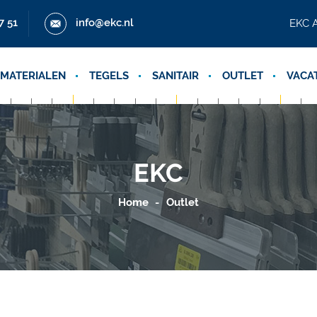
7 51
info@ekc.nl
EKC A
MATERIALEN
TEGELS
SANITAIR
OUTLET
VACA
EKC
Home
Outlet